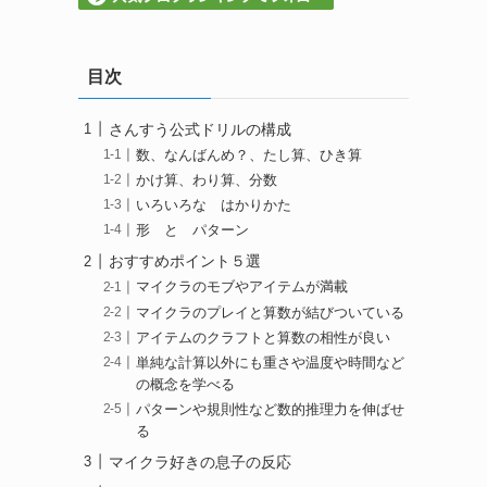
目次
さんすう公式ドリルの構成
数、なんばんめ？、たし算、ひき算
かけ算、わり算、分数
いろいろな はかりかた
形 と パターン
おすすめポイント５選
マイクラのモブやアイテムが満載
マイクラのプレイと算数が結びついている
アイテムのクラフトと算数の相性が良い
単純な計算以外にも重さや温度や時間など
の概念を学べる
パターンや規則性など数的推理力を伸ばせ
る
マイクラ好きの息子の反応