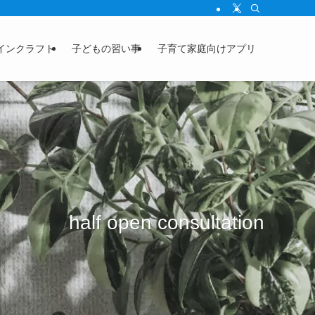
インクラフト
子どもの習い事
子育て家庭向けアプリ
half open consultation
half open consultation